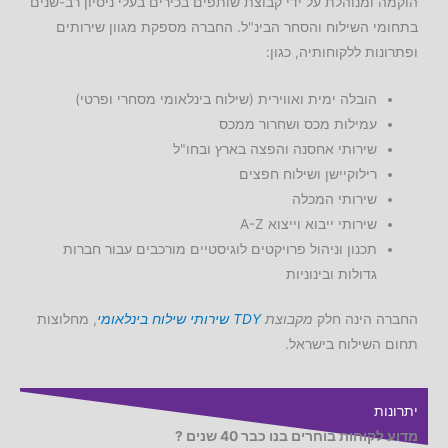
הוקמה ומנוהלת על ידי קבוצת שותפים בכירים בעלי ניסיון רב-שנים
בתחומי השילוח והסחר הבינ"ל. החברה מספקת מגוון שירותים
ופתרונות ללקוחותיה, כגון:
הובלה ימית ואווירית (שילוח בינלאומי מסחרי ופרטי)
עמילות מכס ושחרור ממכס
שירותי אחסנה והפצה בארץ ובחו"ל
רילוקיישן ושילוח חפצים
שירותי המכלה
שירותי ייבוא וייצוא A-Z
תכנון וניהול פרויקטים לוגיסטיים מורכבים עבור חברות
גדולות ובינוניות
החברה הינה חלק
מקבוצת
TDY
שירותי שילוח בינלאומי
, מחלוצות
תחום השילוח בישראל.
יתרונות
מדוע לקוחות בוחרים בנו כבר 40 שנים ?