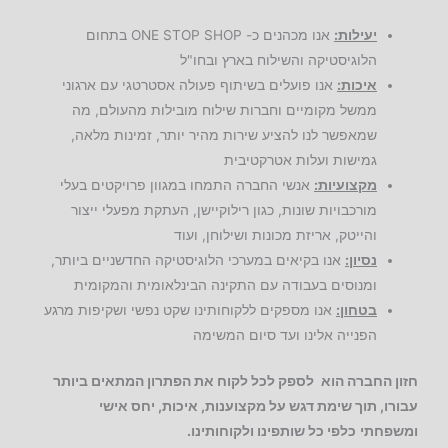
יעילות:
אנו מכהנים כ- ONE STOP SHOP בתחום
הלוגיסטיקה והשילוח בארץ ובחו"ל
איכות:
אנו פועלים בשיתוף פעולה אסטרטגי עם ארגוני
ממשל מקומיים וחברות שילוח מובילות מהעולם, מה
שמאפשר לנו להציע שירות מהיר יותר, זמינות מלאה,
גמישות ועלות אטרקטיבית
מקצועיות:
אנשי החברה התמחו במגוון פרויקטים בעלי
מורכבויות שונות, כגון רילוקיישן, העתקת מפעלי ייצור
והייטק, אריזת מכונות ושילוחן, ועוד
נסיון:
אנו בקיאים במערכי הלוגיסטיקה החדשניים ביותר,
ומנוסים בעבודה עם התקינה הבינלאומית והמקומית
בטחון:
אנו מספקים ללקוחותינו שקט נפשי ושקיפות מרגע
הפנייה אלינו ועד סיום המשימה
חזון החברה הוא
לספק לכל לקוח את הפתרון המתאים ביותר
עבורו,
תוך שימת דגש על מקצוענות, איכות, יחס אישי
ומשפחתי
כלפי כל שותפינו ולקוחותינו.